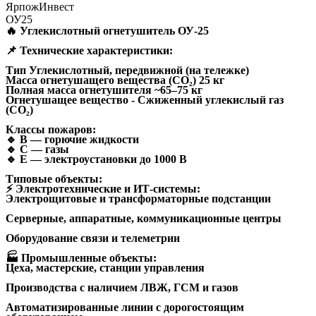
ЯрпожИнвест
ОУ25
🔥
Углекислотный огнетушитель ОУ-25
📌 Технические характеристики:
Тип Углекислотный, передвижной (на тележке)
Масса огнетушащего вещества (CO₂) 25 кг
Полная масса огнетушителя ~65–75 кг
Огнетушащее вещество - Сжиженный углекислый газ
(CO₂)
Классы пожаров:
🔹 B — горючие жидкости
🔹 C — газы
🔹 E — электроустановки до 1000 В
Типовые объекты:
⚡ Электротехнические и ИТ-системы:
Электрощитовые и трансформаторные подстанции
Серверные, аппаратные, коммуникационные центры
Оборудование связи и телеметрии
🏭 Промышленные объекты:
Цеха, мастерские, станции управления
Производства с наличием ЛВЖ, ГСМ и газов
Автоматизированные линии с дорогостоящим