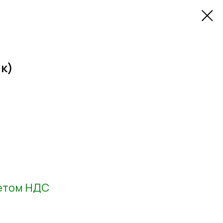
ик)
четом НДС