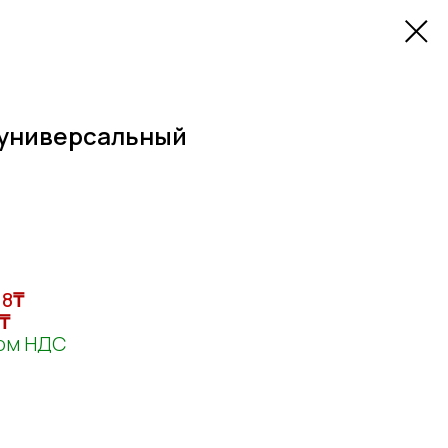
 универсальный
18
₸
₸
том НДС