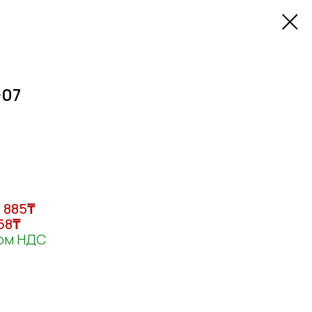
-07
5 885
₸
58
₸
том НДС